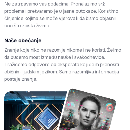
Ne zatrpavamo vas podacima. Pronalazimo srž
problema i pretvaramo je u jasne putokaze. Koristimo
činjenice kojima se može vjerovati da bismo objasnili
ono što zaista živimo.
Naše obećanje
Znanje koje niko ne razumije nikome i ne koristi. Želimo
da budemo most između nauke i svakodnevice.
Tražićemo odgovore od eksperata koji će ih prenositi
običnim, ljudskim jezikom. Samo razumljiva informacija
postaje znanje.