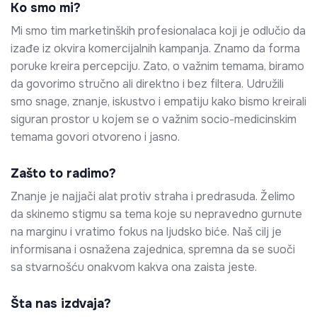
Ko smo mi?
Mi smo tim marketinških profesionalaca koji je odlučio da
izađe iz okvira komercijalnih kampanja. Znamo da forma
poruke kreira percepciju. Zato, o važnim temama, biramo
da govorimo stručno ali direktno i bez filtera. Udružili
smo snage, znanje, iskustvo i empatiju kako bismo kreirali
siguran prostor u kojem se o važnim socio-medicinskim
temama govori otvoreno i jasno.
Zašto to radimo?
Znanje je najjači alat protiv straha i predrasuda. Želimo
da skinemo stigmu sa tema koje su nepravedno gurnute
na marginu i vratimo fokus na ljudsko biće. Naš cilj je
informisana i osnažena zajednica, spremna da se suoči
sa stvarnošću onakvom kakva ona zaista jeste.
Šta nas izdvaja?