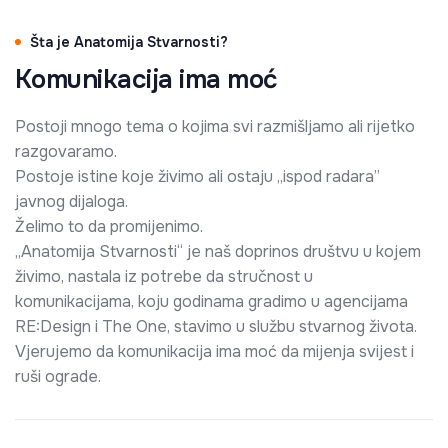
Šta je Anatomija Stvarnosti?
Komunikacija ima moć
Postoji mnogo tema o kojima svi razmišljamo ali rijetko
razgovaramo.
Postoje istine koje živimo ali ostaju „ispod radara”
javnog dijaloga.
Želimo to da promijenimo.
„Anatomija Stvarnosti“ je naš doprinos društvu u kojem
živimo, nastala iz potrebe da stručnost u
komunikacijama, koju godinama gradimo u agencijama
RE:Design i The One, stavimo u službu stvarnog života.
Vjerujemo da komunikacija ima moć da mijenja svijest i
ruši ograde.