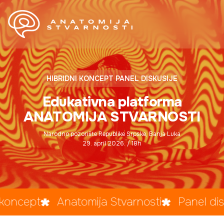
HIBRIDNI KONCEPT PANEL DISKUSIJE
Edukativna platforma
ANATOMIJA STVARNOSTI
Narodno pozorište Republike Srpske, Banja Luka
29. april 2026. / 18h
ncept
Anatomija Stvarnosti
Panel diskus