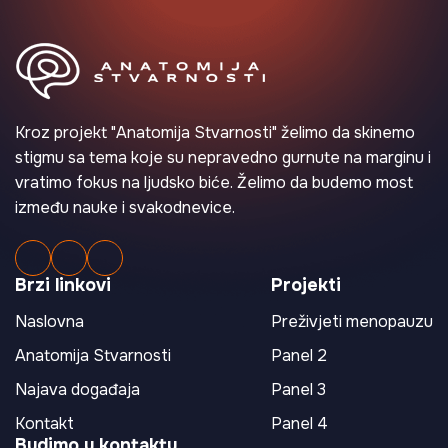
Kroz projekt "Anatomija Stvarnosti" želimo da skinemo
stigmu sa tema koje su nepravedno gurnute na marginu i
vratimo fokus na ljudsko biće. Želimo da budemo most
između nauke i svakodnevice.
Brzi linkovi
Projekti
Naslovna
Preživjeti menopauzu
Anatomija Stvarnosti
Panel 2
Najava događaja
Panel 3
Kontakt
Panel 4
Budimo u kontaktu