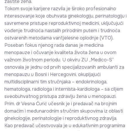
zaštite žena.
Tokom svoje karijere razvila je široko profesionalno
interesovanje koje obuhvata ginekologiju, perinatologiju i
savremene pristupe reproduktivnoj medicini, uključujući
vođenje trudnoća nastalih prirodnim putem i trudnoća
ostvarenih metodama vantjelesne oplodnje (VTO).
Poseban fokus njenog rada danas je medicina
menopauze i očuvanje kvaliteta života žena u ovom
važnom životnom periodu. U okviru ZU „Medico-S“
osnovala je jednu od prvih specijalizovanih ambulanti za
menopauzu u Bosni i Hercegovini, okupljajući
multidisciplinarni tim stručnjaka – endokrinologa,
hematologa, radiologa i internista-kardiologa – sa ciljem
sveobuhvatnog pristupa zdravlju žena u menopauzi.
Prim. dr Vesna Ćurić učesnik je i predavač na brojnim
domaćim i međunarodnim stručnim skupovima iz oblasti
ginekologije, perinatologije i reproduktivnog zdravlja.
Kao predavač učestvovala je u edukativnim programima